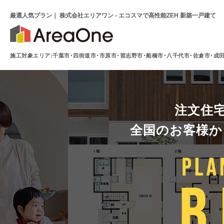
厳選人気プラン｜ 株式会社エリアワン - エコスマで高性能ZEH 新築一戸建て
施工対象エリア:千葉市･四街道市･市原市･習志野市･
船橋市･八千代市･佐倉市･成
注文住
全国のお客様か