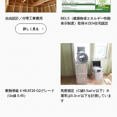
自由設計／付帯工事費用
BELS（建築物省エネルギー性能
表示制度）取得※ZEH住宅認定
詳しく見る
断熱等級 6 HEAT20 G2グレード
気密測定（C値0.5㎠/㎡以下）※
（Ua値 0.45）
通常は0.3c㎡以下を計測していま
す