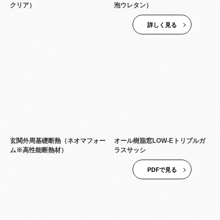
クリア）
泡ウレタン）
詳しく見る
玄関外周基礎断熱（ネオマフォー
オール樹脂窓LOW-Eトリプルガ
ム※高性能断熱材）
ラスサッシ
PDFで見る