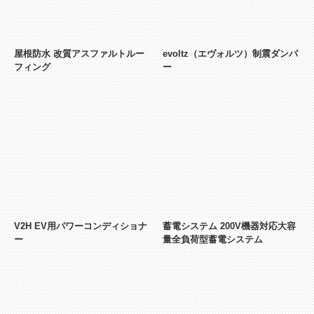
屋根防水 改質アスファルトルー
evoltz（エヴォルツ）制震ダンパ
フィング
ー
V2H EV用パワーコンディショナ
蓄電システム 200V機器対応大容
ー
量全負荷型蓄電システム