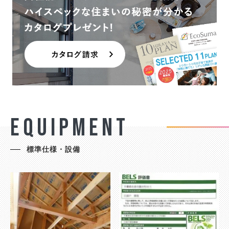
E
Q
U
I
P
M
E
N
T
標準仕様・設備